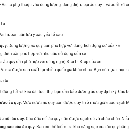
 Varta phụ thuộc vào dung lượng, dòng điện, loại ắc quy,... và xuất xứ
rta
Varta, bạn cần lưu ý các yếu tố sau:
quy:
Dung lượng ắc quy cần phù hợp với dung tích động cơ của xe.
 điện cần phù hợp với nhu cầu sử dụng của xe.
i ắc quy cần phù hợp với công nghệ Start - Stop của xe.
 Varta được sản xuất tại nhiều quốc gia khác nhau. Bạn nên lựa chọn 
Varta
t động tốt và kéo dài tuổi thọ, bạn cần bảo dưỡng ắc quy định kỳ. Các
ước ắc quy:
Mức nước ắc quy cần được duy trì ở mức giữa các vạch M
ầu nối ắc quy:
Các đầu nối ắc quy cần được sạch sẽ và chắc chắn. Nếu c
ăng sạc của ắc quy:
Bạn có thể kiểm tra khả năng sạc của ắc quy bằng