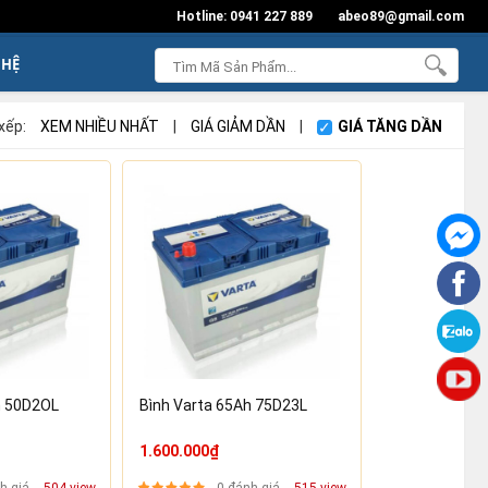
Hotline: 0941 227 889
abeo89@gmail.com
 HỆ
xếp:
XEM NHIỀU NHẤT
|
GIÁ GIẢM DẦN
|
GIÁ TĂNG DẦN
h 50D2OL
Bình Varta 65Ah 75D23L
1.600.000₫