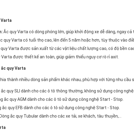
 Varta
n:
Ắc quy Varta có dòng phóng lớn, giúp khởi động xe dễ dàng, ngay cả tr
c quy Varta có tuổi thọ cao, lên đến 5 năm hoặc hơn, tùy thuộc vào đi
quy Varta được sản xuất từ các vật liệu chất lượng cao, có độ bền ca
Varta được thiết kế an toàn, giúp giảm thiểu nguy cơ rò rỉ axit.
ắc quy Varta
hia thành nhiều dòng sản phẩm khác nhau, phù hợp với từng nhu cầu 
ắc quy SLI dành cho các ô tô thông thường, không sử dụng công nghệ 
g ắc quy AGM dành cho các ô tô sử dụng công nghệ Start - Stop.
 ắc quy EFB dành cho các ô tô sử dụng công nghệ Start - Stop.
Dòng ắc quy Tubular dành cho các xe tải, xe khách, tàu thuyền,...
rta