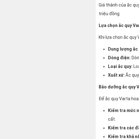
Giá thành của ắc quy
triệu đồng.
Lựa chọn ắc quy Va
Khi lựa chọn ắc quy 
Dung lượng ắc 
Dòng điện:
Dòng
Loại ắc quy:
Loạ
Xuất xứ:
Ắc quy
Bảo dưỡng ắc quy 
Để ắc quy Varta hoạ
Kiểm tra mức n
cất.
Kiểm tra các đ
Kiểm tra khả n