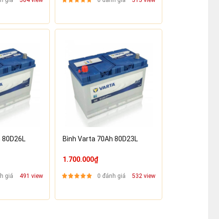
h giá
504 view
0 đánh giá
515 view
h 80D26L
Bình Varta 70Ah 80D23L
1.700.000₫
h giá
491 view
0 đánh giá
532 view