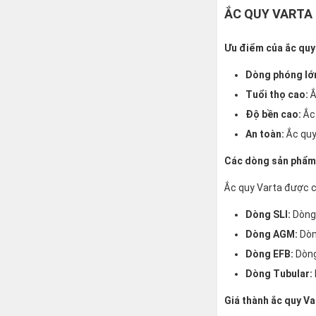
ẮC QUY VARTA
Ưu điểm của ắc quy
Dòng phóng lớ
Tuổi thọ cao:
Ắ
Độ bền cao:
Ắc 
An toàn:
Ắc quy 
Các dòng sản phẩm 
Ắc quy Varta được c
Dòng SLI:
Dòng 
Dòng AGM:
Dòn
Dòng EFB:
Dòng
Dòng Tubular:
Giá thành ắc quy Va