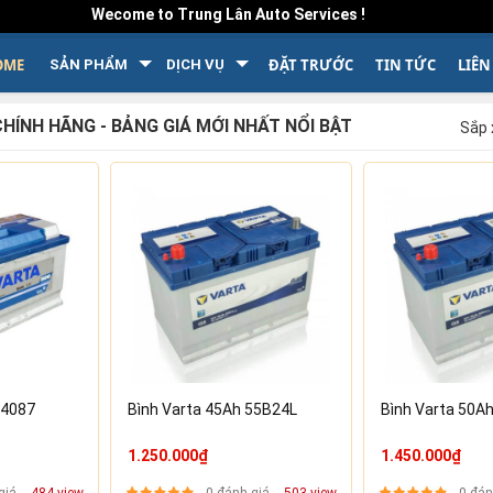
Wecome to Trung Lân Auto Services !
OME
ĐẶT TRƯỚC
TIN TỨC
LIÊN
SẢN PHẨM
DỊCH VỤ
HÍNH HÃNG - BẢNG GIÁ MỚI NHẤT NỔI BẬT
Sắp 
54087
Bình Varta 45Ah 55B24L
Bình Varta 50A
1.250.000₫
1.450.000₫