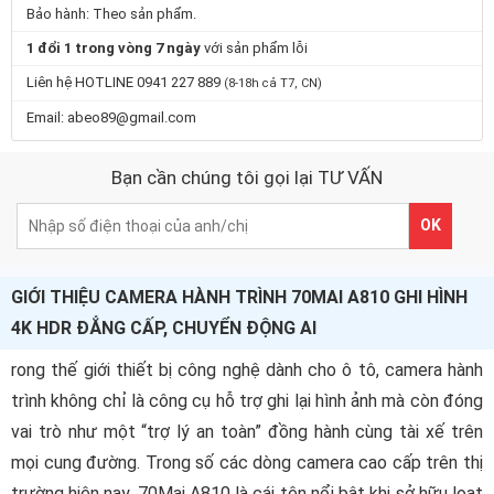
Bảo hành: Theo sản phẩm.
1 đổi 1 trong vòng 7 ngày
với sản phẩm lỗi
Liên hệ HOTLINE 0941 227 889
(8-18h cả T7, CN)
Email: abeo89@gmail.com
Bạn cần chúng tôi gọi lại TƯ VẤN
OK
GIỚI THIỆU CAMERA HÀNH TRÌNH 70MAI A810 GHI HÌNH
4K HDR ĐẲNG CẤP, CHUYỂN ĐỘNG AI
rong thế giới thiết bị công nghệ dành cho ô tô, camera hành
trình không chỉ là công cụ hỗ trợ ghi lại hình ảnh mà còn đóng
vai trò như một “trợ lý an toàn” đồng hành cùng tài xế trên
mọi cung đường. Trong số các dòng camera cao cấp trên thị
trường hiện nay, 70Mai A810 là cái tên nổi bật khi sở hữu loạt