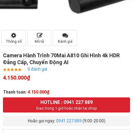
Thông số
Mô tả
Đánh giá
Camera Hành Trình 70Mai A810 Ghi Hình 4k HDR
Đẳng Cấp, Chuyển Động AI
0 đánh giá
4.150.000₫
Thanh toán:
4.150.000₫
HOTLINE : 0941 227 889
Giao trong 1 giờ hoặc nhận tại shop
Hoặc gọi ngay:
0941 227 889
(9:00-20:00)