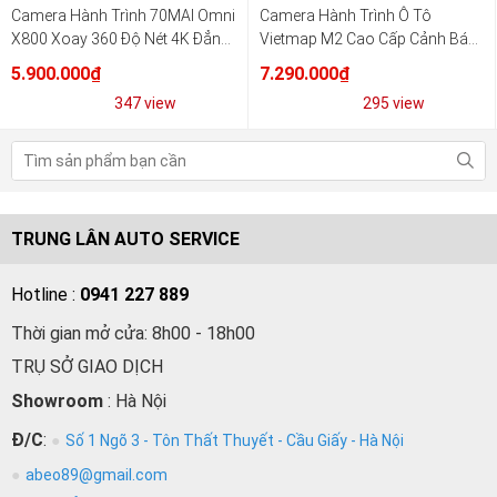
Camera Hành Trình 70MAI Omni
Camera Hành Trình Ô Tô
X800 Xoay 360 Độ Nét 4K Đẳng
Vietmap M2 Cao Cấp Cảnh Báo
Cấp
Giao Thông Xem Online Từ Xa
5.900.000₫
7.290.000₫
347 view
295 view
TRUNG LÂN AUTO SERVICE
Hotline :
0941 227 889
Thời gian mở cửa: 8h00 - 18h00
TRỤ SỞ GIAO DỊCH
Showroom
: Hà Nội
Đ/C
:
Số 1 Ngõ 3 - Tôn Thất Thuyết - Cầu Giấy - Hà Nội
abeo89@gmail.com