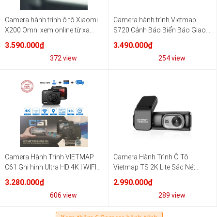
Camera hành trình ô tô Xiaomi
Camera hành trình Vietmap
X200 Omni xem online từ xa
S720 Cảnh Báo Biển Báo Giao
cao cấp qua điện thoại
Thông Chất Lượng
3.590.000₫
3.490.000₫
372 view
254 view
Camera Hành Trình VIETMAP
Camera Hành Trình Ô Tô
C61 Ghi hình Ultra HD 4K | WIFI
Vietmap TS 2K Lite Sắc Nét
GPS
Trước Sau Chất Lượng 2K
3.280.000₫
2.990.000₫
606 view
289 view