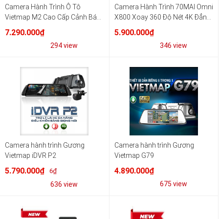
Camera Hành Trình Ô Tô
Camera Hành Trình 70MAI Omni
Vietmap M2 Cao Cấp Cảnh Báo
X800 Xoay 360 Độ Nét 4K Đẳng
Giao Thông Xem Online Từ Xa
Cấp
7.290.000₫
5.900.000₫
294 view
346 view
Camera hành trình Gương
Camera hành trình Gương
Vietmap iDVR P2
Vietmap G79
4.890.000₫
5.790.000₫
6₫
675 view
636 view