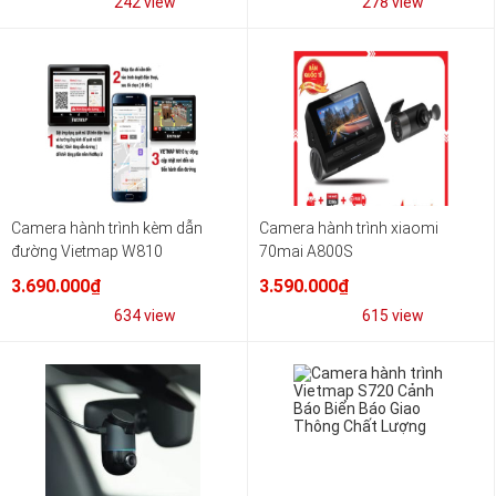
242 view
278 view
Camera hành trình kèm dẫn
Camera hành trình xiaomi
đường Vietmap W810
70mai A800S
3.690.000₫
3.590.000₫
634 view
615 view