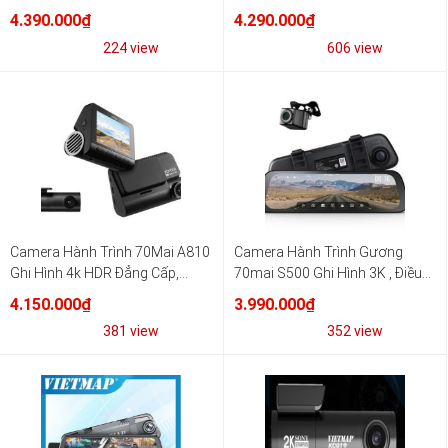
Giao Thông
Ultra HD 4K | WIFI GPS
4.390.000₫
4.290.000₫
224 view
606 view
Camera Hành Trình 70Mai A810
Camera Hành Trình Gương
Ghi Hình 4k HDR Đẳng Cấp,
70mai S500 Ghi Hình 3K , Điều
Chuyển Động AI
Khiển Giọng Nói Thông Minh
4.150.000₫
3.990.000₫
381 view
352 view