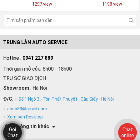
1297 view
1198 view
TRUNG LÂN AUTO SERVICE
Hotline :
0941 227 889
Thời gian mở cửa: 8h00 - 18h00
TRỤ SỞ GIAO DỊCH
Showroom
: Hà Nội
Đ/C
:
Số 1 Ngõ 3 - Tôn Thất Thuyết - Cầu Giấy - Hà Nội
abeo89@gmail.com
Xem bản Desktop
Các thông tin khác
Gọi
Chat
Chat
online