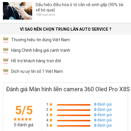
Dấu hiệu điều hòa ô tô cần vệ sinh gấp (90% tài
xế bỏ qua)
108 lượt xem
VÌ SAO NÊN CHỌN TRUNG LÂN AUTO SERVICE ?
Thương hiệu tin dùng Việt Nam
Hàng Chính hãng giá cạnh tranh
Hỗ trợ khách hàng trọn đời
Dịch vụ uy tín số 1 Việt Nam
Đánh giá Màn hình liền camera 360 Oled Pro X8S
1
0
đánh giá
5/5
2
0
đánh giá
3
0
đánh giá
4
0
đánh giá
0 đánh giá
5
0
đánh giá